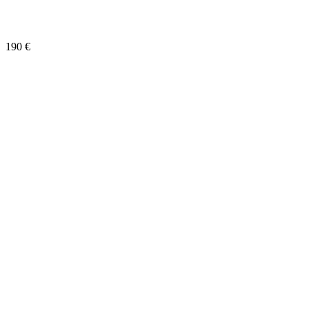
Paris 16e
190
€