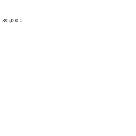
Paris 16e
895,000
€